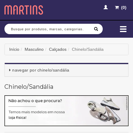
(
0
)
Busca
Mud
nav
Início
Masculino
Calçados
Chinelo/Sandália
navegar por
chinelo/sandália
Chinelo/Sandália