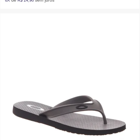
de
sem juros
6X
R$ 24,98