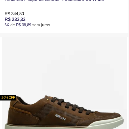
R$ 344,80
R$ 233,33
de
sem juros
6X
R$ 38,89
26% OFF