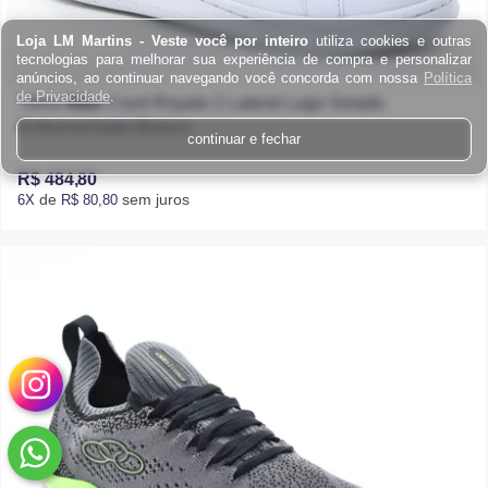
Loja LM Martins - Veste você por inteiro
utiliza cookies e outras
tecnologias para melhorar sua experiência de compra e personalizar
anúncios, ao continuar navegando você concorda com nossa
Política
de Privacidade
.
Tênis
Nike
Court Royale 2 Lateral Logo Solado
Emborrachado Branco
continuar e fechar
R$ 484,80
de
sem juros
6X
R$ 80,80