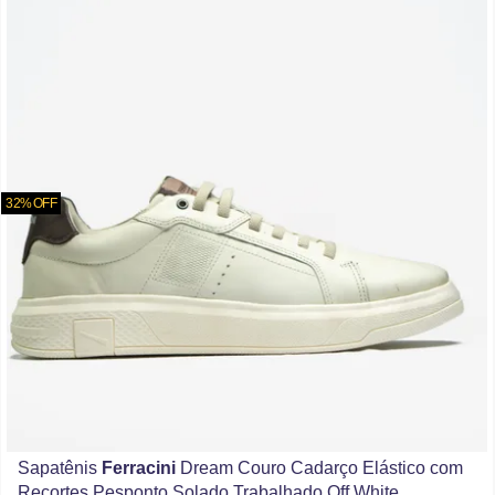
32% OFF
Sapatênis
Ferracini
Dream Couro Cadarço Elástico com
Recortes Pesponto Solado Trabalhado Off White