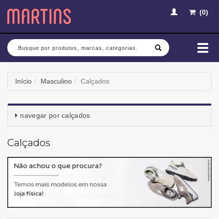
(
0
)
Busca
Mud
nav
Início
Masculino
Calçados
navegar por
calçados
Calçados