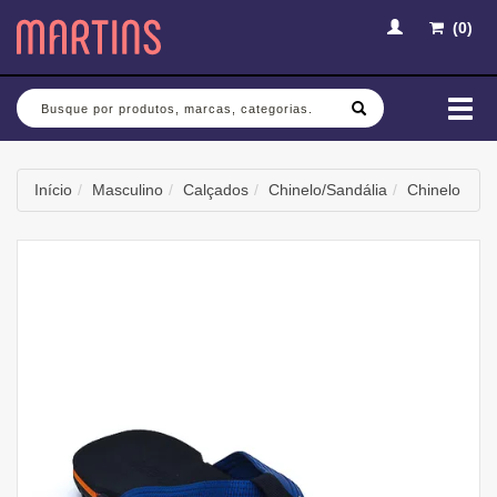
(
0
)
Busca
Mud
nav
Início
Masculino
Calçados
Chinelo/Sandália
Chinelo