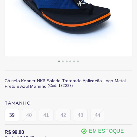
Chinelo Kenner NK6 Solado Tratorado Aplicação Logo Metal
(
Cód.
132227
)
Preto e Azul Marinho
TAMANHO
39
40
41
42
43
44
EM ESTOQUE
R$ 99,80