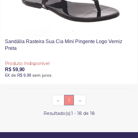
Sandália Rasteira Sua Cia Mini Pingente Logo Verniz
Preta
Produto Indisponível
R$ 59,90
de
sem juros
6X
R$ 9,98
(current)
←
1
→
Resultado(s):
1
-
18
de
18