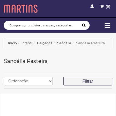
(
0
)
Busca
Mud
nav
Início
Infantil
Calçados
Sandália
Sandália Rasteira
Sandália Rasteira
Filtrar