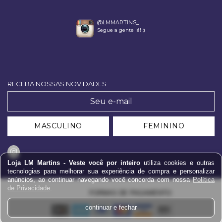
@LMMARTINS_
Segue a gente lá! :)
RECEBA NOSSAS NOVIDADES
MASCULINO
FEMININO
Loja LM Martins - Veste você por inteiro
utiliza cookies e outras
tecnologias para melhorar sua experiência de compra e personalizar
anúncios, ao continuar navegando você concorda com nossa
Política
de Privacidade
.
FORMAS DE PAGAMENTO:
continuar e fechar