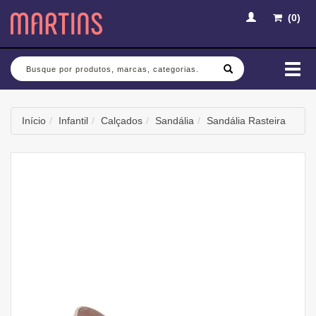
(
0
)
Busca
Mud
nav
Início
Infantil
Calçados
Sandália
Sandália Rasteira