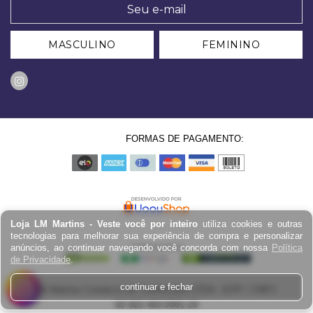
MASCULINO
FEMININO
FORMAS DE PAGAMENTO:
Loja LM Martins - Veste você por inteiro
utiliza cookies e outras
tecnologias para melhorar sua experiência de compra e personalizar
anúncios, ao continuar navegando você concorda com nossa
Política
de Privacidade
.
continuar e fechar
LM Martins Comércio de Confecções LTDA - EPP / CNPJ:
03.823.403.0001-29