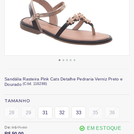
Sandália Rasteira Pink Cats Detalhe Pedraria Verniz Preto e
(
Cód.
116288
)
Dourado
TAMANHO
28
29
31
32
33
35
36
De:
R$ 79,60
EM ESTOQUE
R$ 50,00