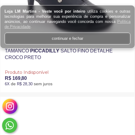
Loja LM Martins - Veste você por inteiro
utiliza cookies e outras
tecnologias para melhorar sua experiência de compra e personalizar
anúncios, ao continuar navegando você concorda com nossa
Política
de Privacidade
.
continuar e fechar
TAMANCO
PICCADILLY
SALTO FINO DETALHE
CROCO PRETO
Produto Indisponível
R$ 169,80
de
sem juros
6X
R$ 28,30