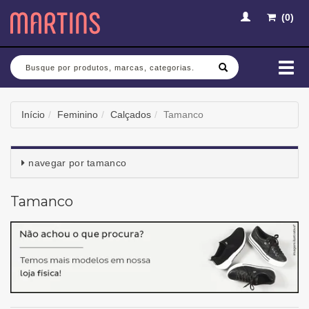
(
0
)
Busca
Mud
nav
Início
Feminino
Calçados
Tamanco
navegar por
tamanco
Tamanco