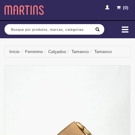
(
0
)
Busca
Mud
nav
Início
Feminino
Calçados
Tamanco
Tamanco