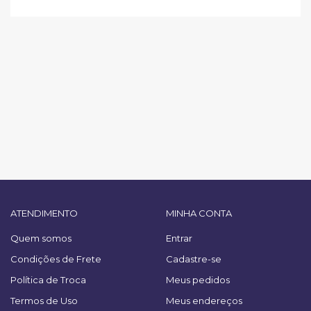
ATENDIMENTO
MINHA CONTA
Quem somos
Entrar
Condições de Frete
Cadastre-se
Política de Troca
Meus pedidos
Termos de Uso
Meus endereços