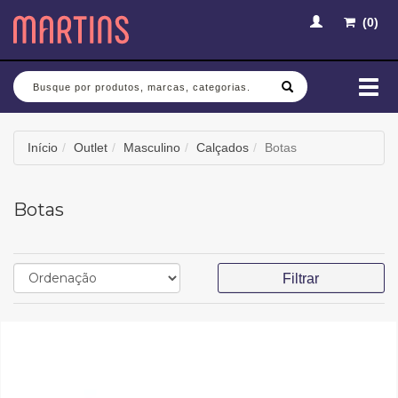
(
0
)
Busca
Mud
nav
Início
Outlet
Masculino
Calçados
Botas
Botas
Filtrar