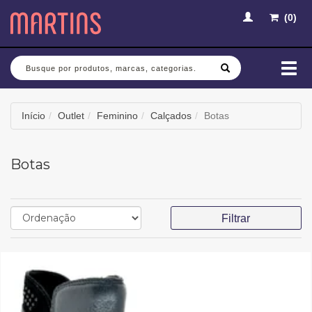
(
0
)
Busca
Mud
nav
Início
Outlet
Feminino
Calçados
Botas
Botas
Filtrar