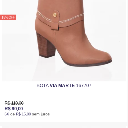
18% OFF
BOTA
VIA MARTE
167707
R$ 110,00
R$ 90,00
de
sem juros
6X
R$ 15,00