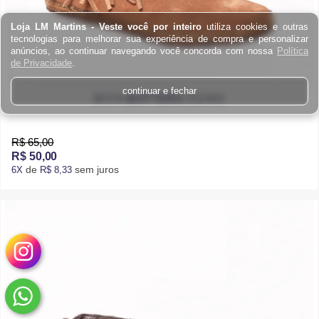
Loja LM Martins - Veste você por inteiro
utiliza cookies e outras
tecnologias para melhorar sua experiência de compra e personalizar
anúncios, ao continuar navegando você concorda com nossa
Política
de Privacidade
.
continuar e fechar
BOTA
BOTTERO
252402
R$ 65,00
R$ 50,00
de
sem juros
6X
R$ 8,33