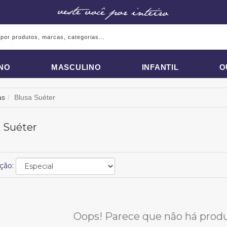
INO
MASCULINO
INFANTIL
O
as
Blusa Suéter
 Suéter
ção:
Oops! Parece que não há produt