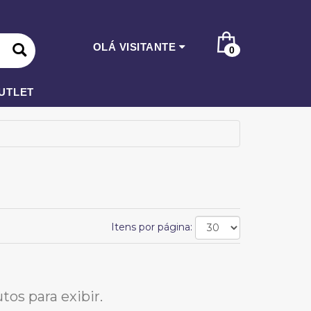
OLÁ VISITANTE
0
UTLET
Itens por página:
os para exibir.