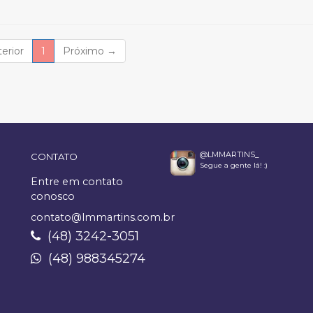
(current)
erior
1
Próximo
→
@LMMARTINS_
CONTATO
Segue a gente lá! :)
Entre em contato
conosco
contato@lmmartins.com.br
(48) 3242-3051
(48) 988345274