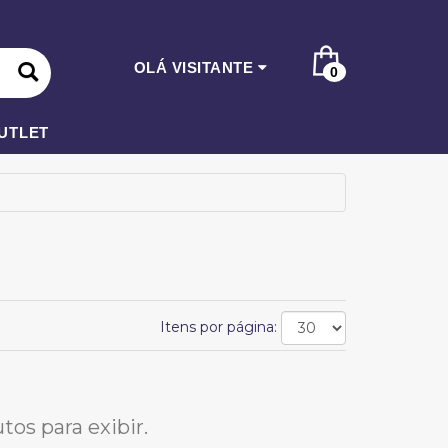
OLÁ VISITANTE
0
UTLET
Itens por página:
os para exibir.