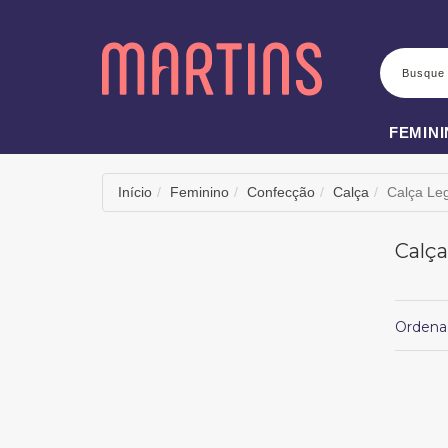
BUSCA
FEMIN
Início
Feminino
Confecção
Calça
Calça Le
Calç
Ordena