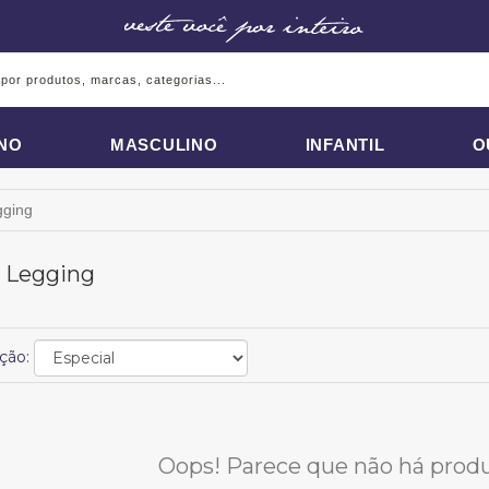
INO
MASCULINO
INFANTIL
O
gging
a Legging
ção:
Oops! Parece que não há produt