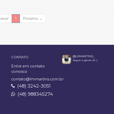
(current)
erior
1
Próximo
→
@LMMARTINS_
CONTATO
Segue a gente lá! :)
Entre em contato
conosco
contato@lmmartins.com.br
(48) 3242-3051
(48) 988345274