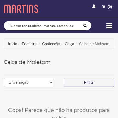
(
0
)
Busca
Mud
nav
Início
Feminino
Confecção
Calça
Calca de Moletom
Calca de Moletom
Filtrar
Oops! Parece que não há produtos para