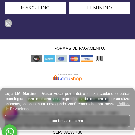
MASCULINO
FEMININO
FORMAS DE PAGAMENTO:
Loja LM Martins - Veste você por inteiro
utiliza cookies e outras
tecnologias para melhorar sua experiência de compra e personalizar
anúncios, ao continuar navegando você concorda com nossa
Política
de Privacidade
.
LM Martins Comércio de Confecções LTDA - EPP / CNPJ:
03.823.403.0001-29
continuar e fechar
Endereço: Rua Cruz e Souza, 767 - Jardim Eldorado - Palhoça - SC -
CEP: 88133-430