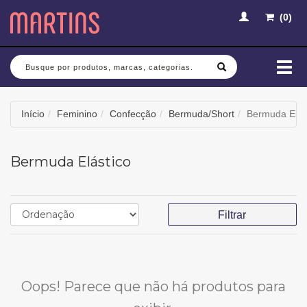
(
0
)
Busca
Mud
nav
Início
Feminino
Confecção
Bermuda/Short
Bermuda Elás
Bermuda Elástico
Filtrar
Oops! Parece que não há produtos para