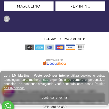
MASCULINO
FEMININO
FORMAS DE PAGAMENTO:
Loja LM Martins - Veste você por inteiro
utiliza cookies e outras
tecnologias para melhorar sua experiência de compra e personalizar
anúncios, ao continuar navegando você concorda com nossa
Política
de Privacidade
.
LM Martins Comércio de Confecções LTDA - EPP / CNPJ:
03.823.403.0001-29
continuar e fechar
Endereço: Rua Cruz e Souza, 767 - Jardim Eldorado - Palhoça - SC -
CEP: 88133-430