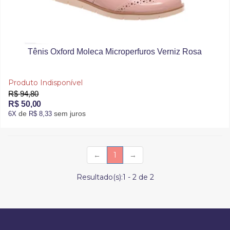
Tênis Oxford Moleca Microperfuros Verniz Rosa
Produto Indisponível
R$ 94,80
R$ 50,00
de
sem juros
6X
R$ 8,33
(current)
←
1
→
Resultado(s):
1
-
2
de
2