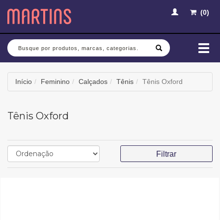
(
0
)
Busca
Mud
nav
Início
Feminino
Calçados
Tênis
Tênis Oxford
Tênis Oxford
Filtrar