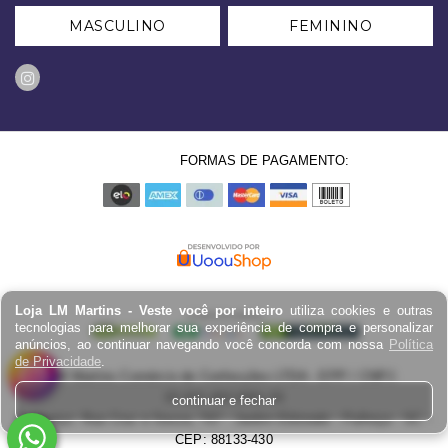
MASCULINO
FEMININO
FORMAS DE PAGAMENTO:
Loja LM Martins - Veste você por inteiro
utiliza cookies e outras
tecnologias para melhorar sua experiência de compra e personalizar
anúncios, ao continuar navegando você concorda com nossa
Política
de Privacidade
.
LM Martins Comércio de Confecções LTDA - EPP / CNPJ:
03.823.403.0001-29
continuar e fechar
Endereço: Rua Cruz e Souza, 767 - Jardim Eldorado - Palhoça - SC -
CEP: 88133-430