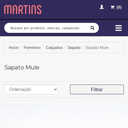
(
0
)
Busca
Mud
nav
Início
Feminino
Calçados
Sapato
Sapato Mule
Sapato Mule
Filtrar