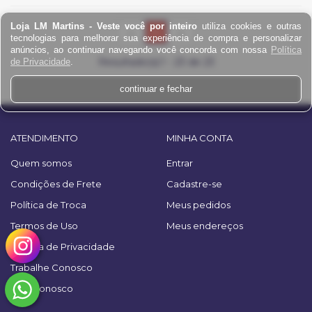
Loja LM Martins - Veste você por inteiro
utiliza cookies e outras
(current)
←
1
→
tecnologias para melhorar sua experiência de compra e personalizar
anúncios, ao continuar navegando você concorda com nossa
Política
Resultado(s):
1
-
23
de
23
de Privacidade
.
continuar e fechar
ATENDIMENTO
MINHA CONTA
Quem somos
Entrar
Condições de Frete
Cadastre-se
Política de Troca
Meus pedidos
Termos de Uso
Meus endereços
Política de Privacidade
Trabalhe Conosco
Fale Conosco