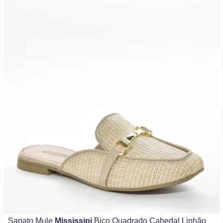
Sapato Mule
Mississipi
Bico Quadrado Cabedal Linhão