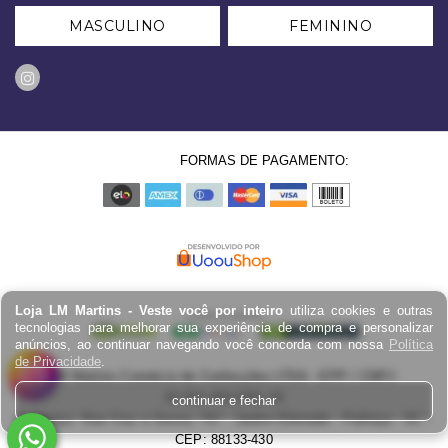
MASCULINO
FEMININO
FORMAS DE PAGAMENTO:
Loja LM Martins - Veste você por inteiro
utiliza cookies e outras
tecnologias para melhorar sua experiência de compra e personalizar
anúncios, ao continuar navegando você concorda com nossa
Política
de Privacidade
.
LM Martins Comércio de Confecções LTDA - EPP / CNPJ:
03.823.403.0001-29
continuar e fechar
Endereço: Rua Cruz e Souza, 767 - Jardim Eldorado - Palhoça - SC -
CEP: 88133-430