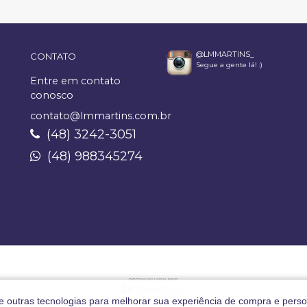
@LMMARTINS_
CONTATO
Segue a gente lá! :)
Entre em contato
conosco
contato@lmmartins.com.br
(48) 3242-3051
(48) 988345274
 e outras tecnologias para melhorar sua experiência de compra e perso