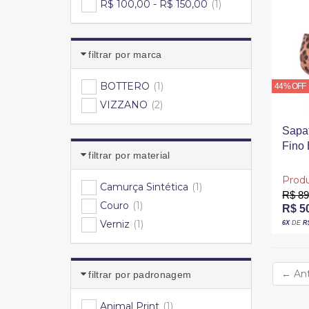
R$ 100,00 - R$ 150,00
(1)
filtrar por marca
BOTTERO
(1)
44% OFF
VIZZANO
(2)
Sapat
Fino
filtrar por material
Cara
Produ
Camurça Sintética
(1)
R$ 89
Couro
(1)
R$ 5
Verniz
(1)
6X
DE
R
←
Ant
filtrar por padronagem
Animal Print
(1)