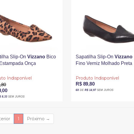
ilha Slip-On
Vizzano
Bico
Sapatilha Slip-On
Vizzano
 Estampada Onça
Fino Verniz Molhado Preta
melo
to Indisponível
Produto Indisponível
R$ 89,80
,80
0,00
6X
DE
R$ 14,97
SEM JUROS
$ 8,33
SEM JUROS
(current)
erior
1
Próximo
→