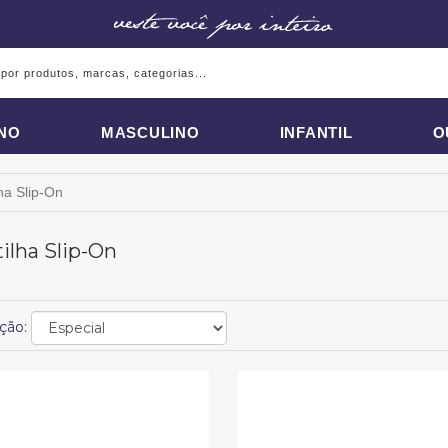
INO
MASCULINO
INFANTIL
O
ha Slip-On
ilha Slip-On
ção: