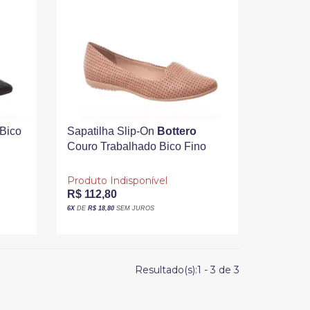
Bico
Sapatilha Slip-On
Bottero
Couro Trabalhado Bico Fino
Bege
Produto Indisponível
R$ 112,80
6X
DE
R$ 18,80
SEM JUROS
Resultado(s):
1
-
3
de
3