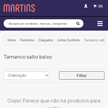
(
0
)
Busca
Mud
nav
Início
Feminino
Calçados
Linha Conforto
Tamanco salto 
Tamanco salto baixo
Filtrar
Oops! Parece que não há produtos para