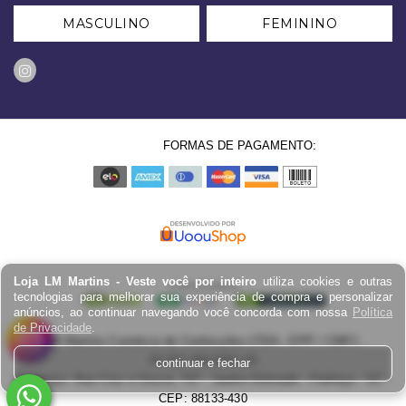
MASCULINO
FEMININO
FORMAS DE PAGAMENTO:
Loja LM Martins - Veste você por inteiro
utiliza cookies e outras
tecnologias para melhorar sua experiência de compra e personalizar
anúncios, ao continuar navegando você concorda com nossa
Política
de Privacidade
.
LM Martins Comércio de Confecções LTDA - EPP / CNPJ:
03.823.403.0001-29
continuar e fechar
Endereço: Rua Cruz e Souza, 767 - Jardim Eldorado - Palhoça - SC -
CEP: 88133-430