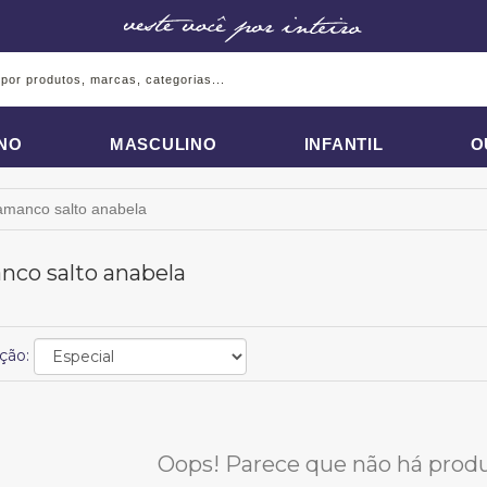
INO
MASCULINO
INFANTIL
O
amanco salto anabela
co salto anabela
ção:
Oops! Parece que não há produt