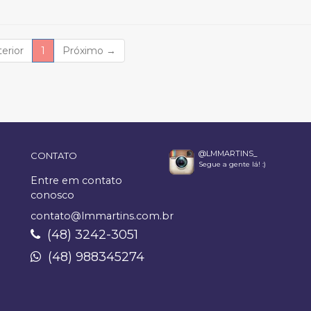
(current)
erior
1
Próximo
→
@LMMARTINS_
CONTATO
Segue a gente lá! :)
Entre em contato
conosco
contato@lmmartins.com.br
(48) 3242-3051
(48) 988345274