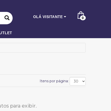
OLÁ VISITANTE
0
UTLET
Itens por página:
os para exibir.