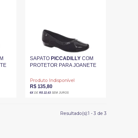
M
SAPATO
PICCADILLY
COM
ETE
PROTETOR PARA JOANETE
Z
DETALHE VERNIZ CROCO
PRETO
Produto Indisponível
R$ 135,80
6X
DE
R$ 22,63
SEM JUROS
Resultado(s):
1
-
3
de
3