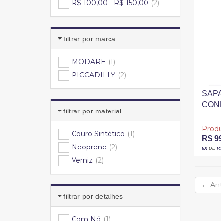
R$ 100,00 - R$ 150,00
(2)
filtrar por marca
MODARE
(1)
PICCADILLY
(2)
SAP
CON
filtrar por material
COM
JOA
Produ
Couro Sintético
(1)
R$ 9
Neoprene
(2)
6X
DE
R
Verniz
(2)
←
Ant
filtrar por detalhes
Com Nó
(1)