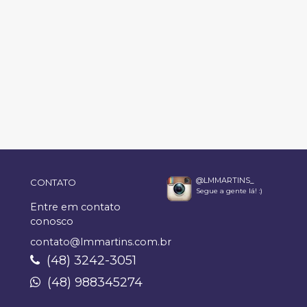
@LMMARTINS_
CONTATO
Segue a gente lá! :)
Entre em contato
conosco
contato@lmmartins.com.br
(48) 3242-3051
(48) 988345274