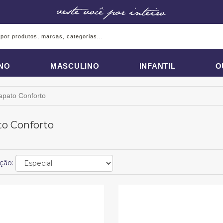
INO
MASCULINO
INFANTIL
O
apato Conforto
to Conforto
ção: