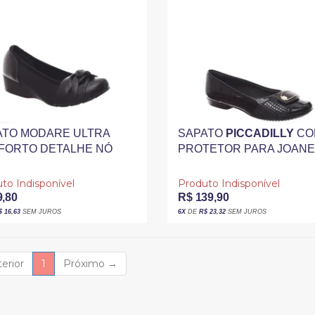
ATO MODARE ULTRA
SAPATO
PICCADILLY
CO
FORTO DETALHE NÓ
PROTETOR PARA JOAN
 PROTETOR PARA
DETALHE FIVELA VERNI
NETE PRETO
PRETO
to Indisponível
Produto Indisponível
9,80
R$ 139,90
$ 16,63
SEM JUROS
6X
DE
R$ 23,32
SEM JUROS
(current)
erior
1
Próximo
→