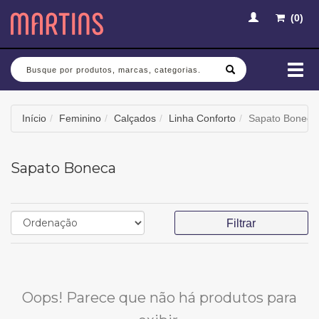
(
0
)
Busca
Mud
nav
Início
Feminino
Calçados
Linha Conforto
Sapato Boneca
Sapato Boneca
Filtrar
Oops! Parece que não há produtos para