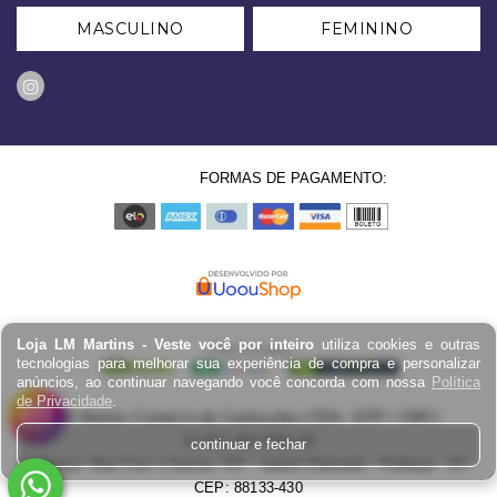
MASCULINO
FEMININO
FORMAS DE PAGAMENTO:
Loja LM Martins - Veste você por inteiro
utiliza cookies e outras
tecnologias para melhorar sua experiência de compra e personalizar
anúncios, ao continuar navegando você concorda com nossa
Política
de Privacidade
.
LM Martins Comércio de Confecções LTDA - EPP / CNPJ:
03.823.403.0001-29
continuar e fechar
Endereço: Rua Cruz e Souza, 767 - Jardim Eldorado - Palhoça - SC -
CEP: 88133-430