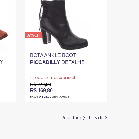
39% OFF
BOTA ANKLE BOOT
PY
PICCADILLY
DETALHE
E
CADARÇO MAXITHERAPY
PRETA
Produto Indisponível
R$ 278,80
R$ 169,80
6X
DE
R$ 28,30
SEM JUROS
Resultado(s):
1
-
6
de
6