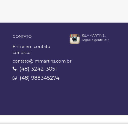
@LMMARTINS_
CONTATO
Segue a gente lá! :)
Entre em contato
conosco
contato@lmmartins.com.br
(48) 3242-3051
(48) 988345274