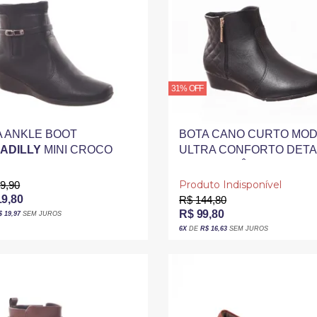
31% OFF
A ANKLE BOOT
BOTA CANO CURTO MO
CADILLY
MINI CROCO
ULTRA CONFORTO DET
LHE FIVELA COM LYCRA
MATELASSÊ PRETA
TA
Produto Indisponível
9,90
19,80
R$ 144,80
R$ 99,80
$ 19,97
SEM JUROS
6X
DE
R$ 16,63
SEM JUROS