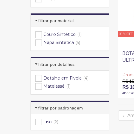
filtrar por material
Couro Sintético
(1)
31% OFF
Napa Sintética
(5)
BOT
ULT
filtrar por detalhes
GRO
MAR
Produ
Detalhe em Fivela
(4)
R$ 15
Matelassê
(1)
R$ 1
6X
DE
R
filtrar por padronagem
←
Ant
Liso
(6)