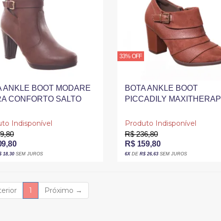
33% OFF
A ANKLE BOOT MODARE
BOTA ANKLE BOOT
RA CONFORTO SALTO
PICCADILY MAXITHERA
SSO DETALHE FIVELA
SALTO GROSSO DETALH
ROM
FIVELA MARROM
to Indisponível
Produto Indisponível
9,80
R$ 236,80
09,80
R$ 159,80
$ 18,30
SEM JUROS
6X
DE
R$ 26,63
SEM JUROS
(current)
erior
1
Próximo
→