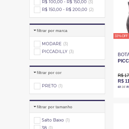
R$ 100,00 - R$ 150,00
(3)
R$ 150,00 - R$ 200,00
(2)
filtrar por marca
33% OFF
MODARE
(3)
PICCADILLY
(3)
BOT
PIC
DETA
filtrar por cor
PRE
R$ 17
R$ 1
PRETO
(1)
6X
DE
R
filtrar por tamanho
Salto Baixo
(1)
38
(1)