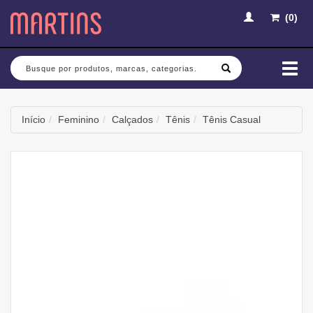
(
0
)
Busca
Mud
nav
Início
Feminino
Calçados
Tênis
Tênis Casual