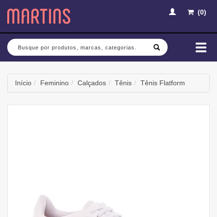
(
0
)
Busca
Mud
nav
Início
Feminino
Calçados
Tênis
Tênis Flatform