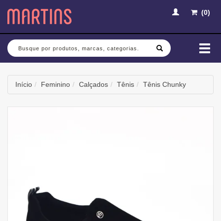
(
0
)
Busca
Mud
nav
Início
Feminino
Calçados
Tênis
Tênis Chunky