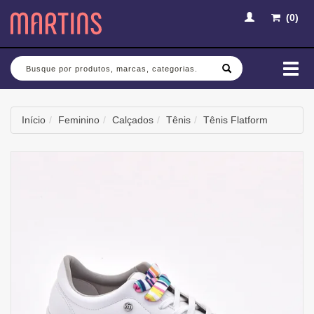
(
0
)
Busca
Mud
nav
Início
Feminino
Calçados
Tênis
Tênis Flatform