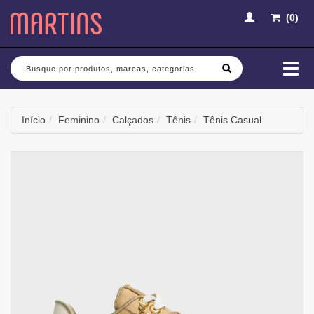
(
0
)
Busca
Mud
nav
Início
Feminino
Calçados
Tênis
Tênis Casual