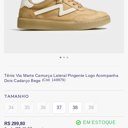
Tênis Via Marte Camurça Lateral Pingente Logo Acompanha
(
Cód.
148979
)
Dois Cadarço Bege
TAMANHO
34
35
36
37
38
39
EM ESTOQUE
R$ 299,80