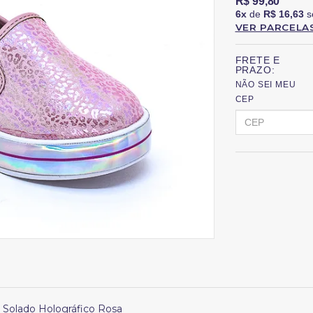
R$ 99,80
6x
de
R$ 16,63
s
VER PARCELA
FRETE E
PRAZO:
NÃO SEI MEU
CEP
 Solado Holográfico Rosa