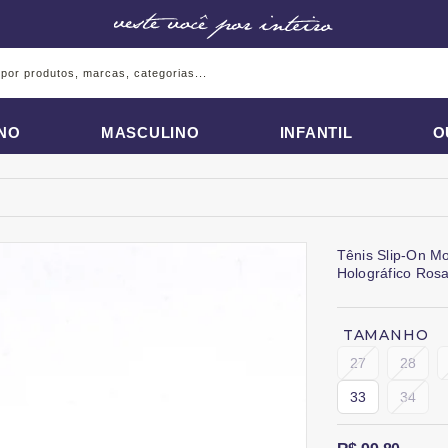
INO
MASCULINO
INFANTIL
O
Tênis Slip-On M
Holográfico Ros
TAMANHO
27
28
33
34