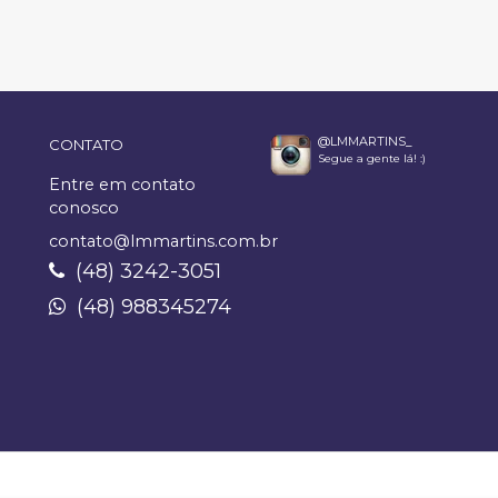
@LMMARTINS_
CONTATO
Segue a gente lá! :)
Entre em contato
conosco
contato@lmmartins.com.br
(48) 3242-3051
(48) 988345274