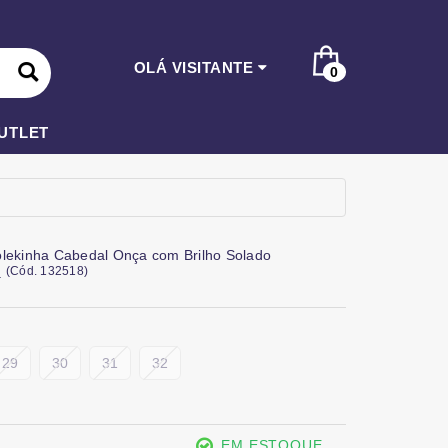
OLÁ VISITANTE
0
UTLET
olekinha Cabedal Onça com Brilho Solado
(
Cód.
132518
)
a
29
30
31
32
EM ESTOQUE