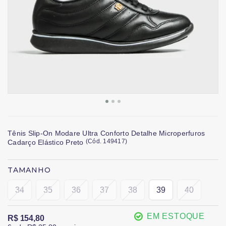
Tênis Slip-On Modare Ultra Conforto Detalhe Microperfuros
(
Cód.
149417
)
Cadarço Elástico Preto
TAMANHO
34
35
36
37
38
39
40
EM ESTOQUE
R$ 154,80