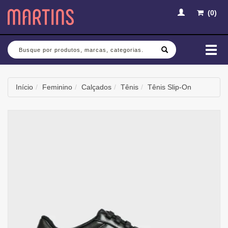
(
0
)
Busca
Mud
nav
Início
Feminino
Calçados
Tênis
Tênis Slip-On