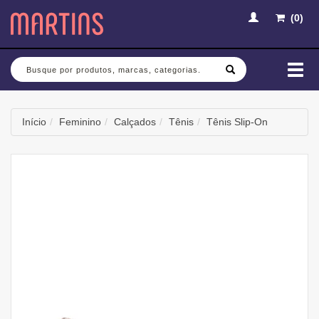
(
0
)
Busca
Mud
nav
Início
Feminino
Calçados
Tênis
Tênis Slip-On