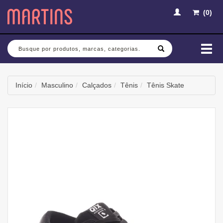
(
0
)
Busca
Mud
nav
Início
Masculino
Calçados
Tênis
Tênis Skate