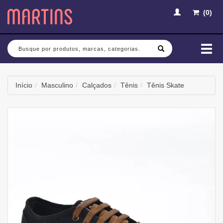
(
0
)
Busca
Mud
nav
Início
Masculino
Calçados
Tênis
Tênis Skate