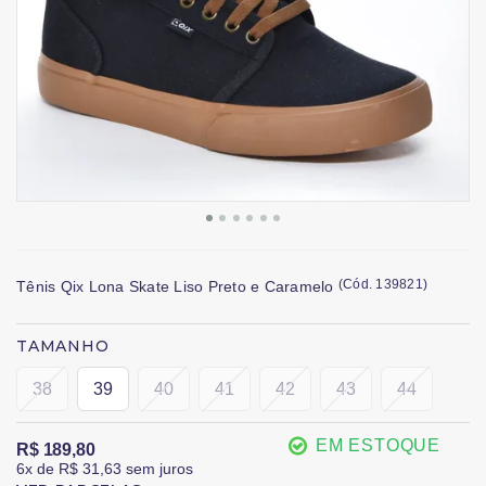
(
Cód.
139821
)
Tênis Qix Lona Skate Liso Preto e Caramelo
TAMANHO
38
39
40
41
42
43
44
EM ESTOQUE
R$ 189,80
6x
de
R$ 31,63
sem juros