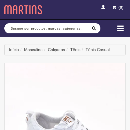
(
0
)
Busca
Mud
nav
Início
Masculino
Calçados
Tênis
Tênis Casual