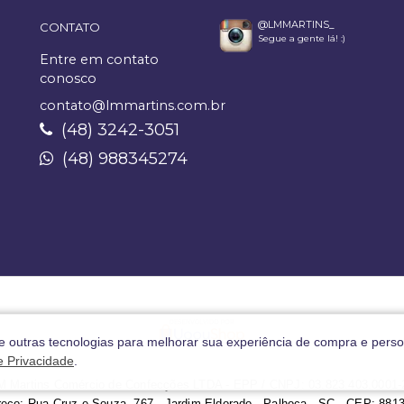
@LMMARTINS_
CONTATO
Segue a gente lá! :)
Entre em contato
conosco
contato@lmmartins.com.br
(48) 3242-3051
(48) 988345274
 e outras tecnologias para melhorar sua experiência de compra e perso
de Privacidade
.
M Martins Comércio de Confecções LTDA - EPP / CNPJ: 03.823.403.0001-
eço: Rua Cruz e Souza, 767 - Jardim Eldorado - Palhoça - SC - CEP: 881