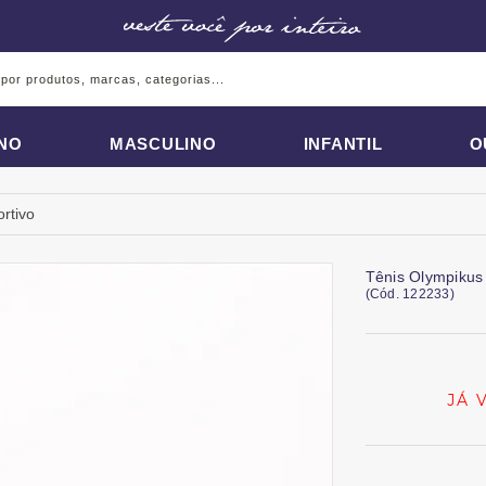
INO
MASCULINO
INFANTIL
O
rtivo
Tênis Olympikus
(
Cód.
122233
)
JÁ 