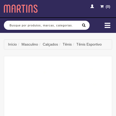
(
0
)
Busca
Mud
nav
Início
Masculino
Calçados
Tênis
Tênis Esportivo