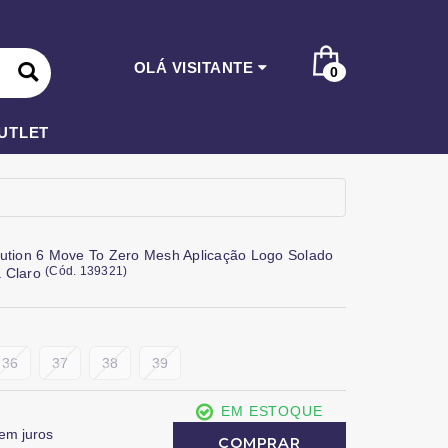
OLÁ VISITANTE
0
UTLET
lution 6 Move To Zero Mesh Aplicação Logo Solado
(
Cód.
139321
)
a Claro
36
37
38
39
EM ESTOQUE
em juros
COMPRAR