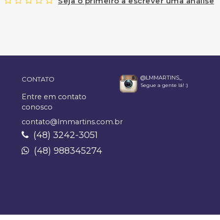
Seja o primeiro a escrever uma análise
@LMMARTINS_
CONTATO
Segue a gente lá! :)
Entre em contato
conosco
contato@lmmartins.com.br
(48) 3242-3051
(48) 988345274