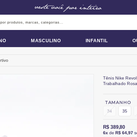
INO
MASCULINO
INFANTIL
O
rtivo
Tênis Nike Revo
Trabalhado Ros
TAMANHO
34
35
R$ 389,80
6x
de
R$ 64,97
s