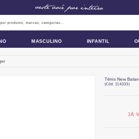
INO
MASCULINO
INFANTIL
O
ger
Tênis New Balan
(
Cód.
114333
)
JÁ 