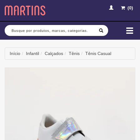
(
0
)
Busca
Mud
nav
Início
Infantil
Calçados
Tênis
Tênis Casual