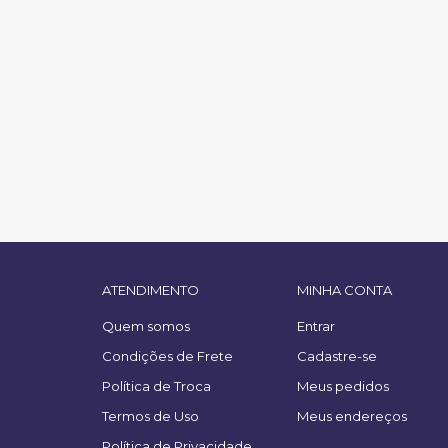
ATENDIMENTO
MINHA CONTA
Quem somos
Entrar
Condições de Frete
Cadastre-se
Política de Troca
Meus pedidos
Termos de Uso
Meus endereços
Política de Privacidade