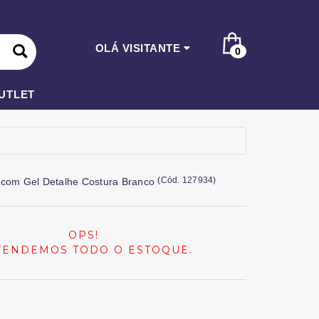
OLÁ VISITANTE
0
UTLET
(
Cód.
127934
)
 com Gel Detalhe Costura Branco
OPS!
VENDEMOS TODO O ESTOQUE.