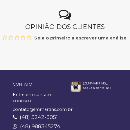
OPINIÃO DOS CLIENTES
Seja o primeiro a escrever uma análise
@LMMARTINS_
CONTATO
Segue a gente lá! :)
Entre em contato
conosco
contato@lmmartins.com.br
(48) 3242-3051
(48) 988345274