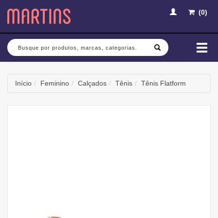
(
0
)
Busca
Mud
nav
Início
Feminino
Calçados
Tênis
Tênis Flatform