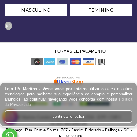
MASCULINO
FEMININO
FORMAS DE PAGAMENTO:
Loja LM Martins - Veste você por inteiro
utiliza cookies e outras
tecnologias para melhorar sua experiência de compra e personalizar
anúncios, ao continuar navegando você concorda com nossa
Política
de Privacidade
.
continuar e fechar
LM Martins Comércio de Confecções LTDA - EPP / CNPJ:
03.823.403.0001-29
Endereço: Rua Cruz e Souza, 767 - Jardim Eldorado - Palhoça - SC -
CEP: 88133-430