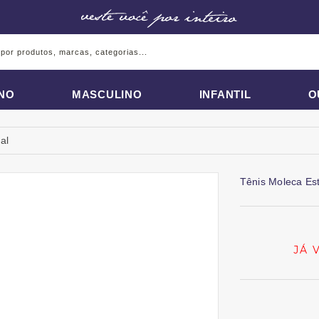
INO
MASCULINO
INFANTIL
O
al
Tênis Moleca Es
JÁ 