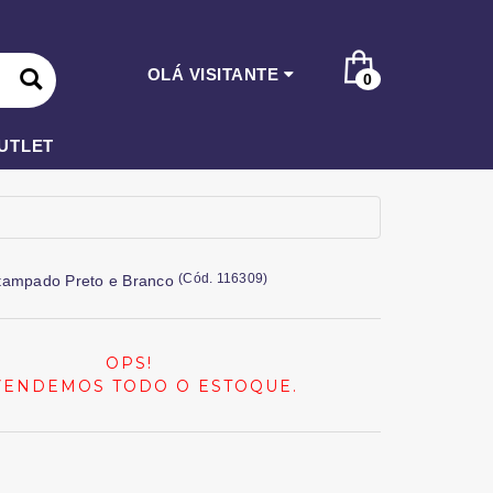
OLÁ VISITANTE
0
UTLET
(
Cód.
116309
)
tampado Preto e Branco
OPS!
VENDEMOS TODO O ESTOQUE.