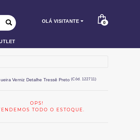
OLÁ VISITANTE
0
UTLET
(
Cód.
122711
)
ueira Verniz Detalhe Tressê Preto
OPS!
VENDEMOS TODO O ESTOQUE.