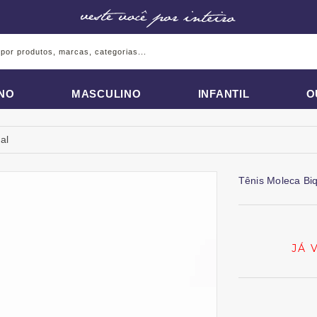
INO
MASCULINO
INFANTIL
O
al
Tênis Moleca Biq
JÁ 