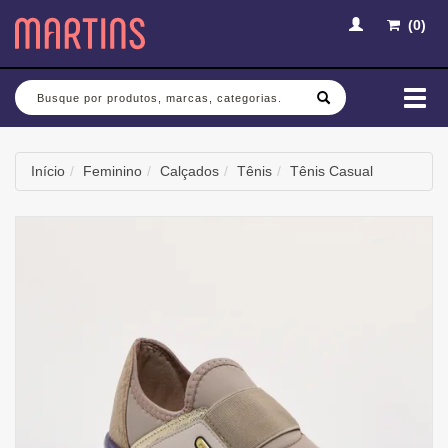
(
0
)
Busca
Mud
nav
Início
Feminino
Calçados
Tênis
Tênis Casual