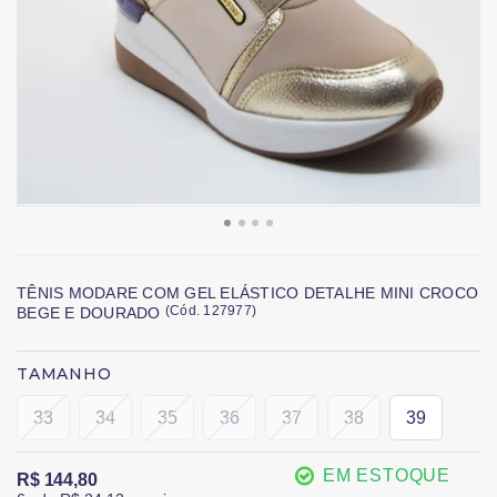
TÊNIS MODARE COM GEL ELÁSTICO DETALHE MINI CROCO
(
Cód.
127977
)
BEGE E DOURADO
TAMANHO
33
34
35
36
37
38
39
EM ESTOQUE
R$ 144,80