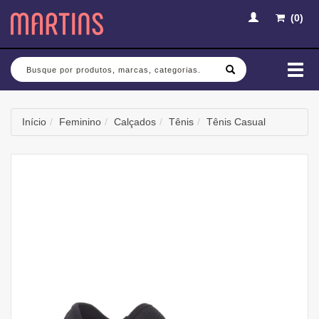
(
0
)
Busca
Mud
nav
Início
Feminino
Calçados
Tênis
Tênis Casual