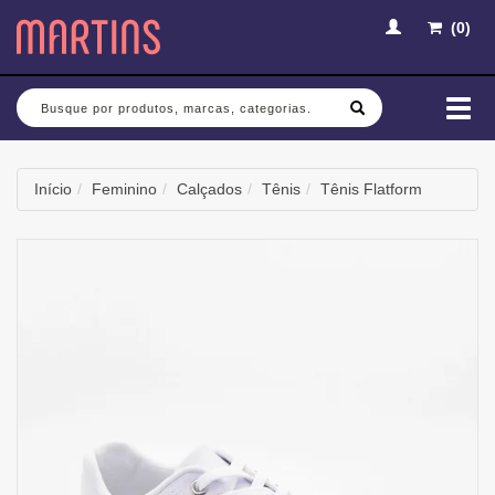
(
0
)
Busca
Mud
nav
Início
Feminino
Calçados
Tênis
Tênis Flatform