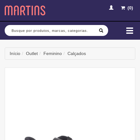
(
0
)
Busca
Mud
nav
Início
Outlet
Feminino
Calçados