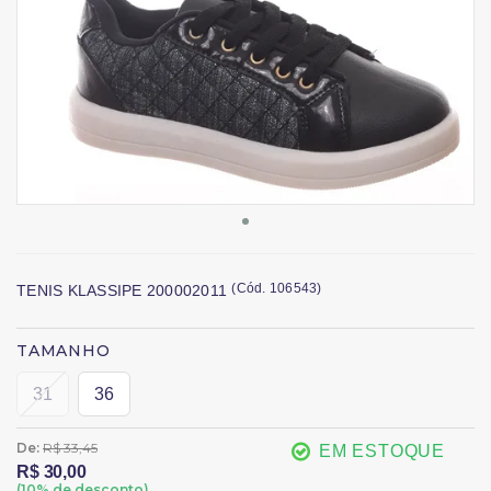
(
Cód.
106543
)
TENIS KLASSIPE 200002011
TAMANHO
31
36
De:
R$ 33,45
EM ESTOQUE
R$ 30,00
(
10
% de desconto)