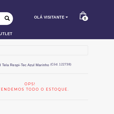
OLÁ VISITANTE
0
UTLET
(
Cód.
122738
)
d Tela Respi-Tec Azul Marinho
OPS!
VENDEMOS TODO O ESTOQUE.