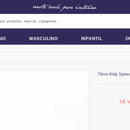
INO
MASCULINO
INFANTIL
O
Tênis Kidy Spee
JÁ 