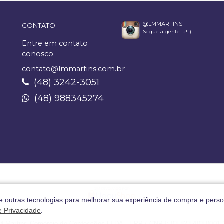
@LMMARTINS_
CONTATO
Segue a gente lá! :)
Entre em contato
conosco
contato@lmmartins.com.br
(48) 3242-3051
(48) 988345274
 e outras tecnologias para melhorar sua experiência de compra e perso
de Privacidade
.
M Martins Comércio de Confecções LTDA - EPP / CNPJ: 03.823.403.0001-