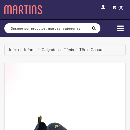
(
0
)
Busca
Mud
nav
Início
Infantil
Calçados
Tênis
Tênis Casual