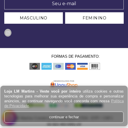
MASCULINO
FEMININO
FORMAS DE PAGAMENTO:
Loja LM Martins - Veste você por inteiro
utiliza cookies e outras
tecnologias para melhorar sua experiência de compra e personalizar
anúncios, ao continuar navegando você concorda com nossa
Política
de Privacidade
.
continuar e fechar
LM Martins Comércio de Confecções LTDA - EPP / CNPJ:
03.823.403.0001-29